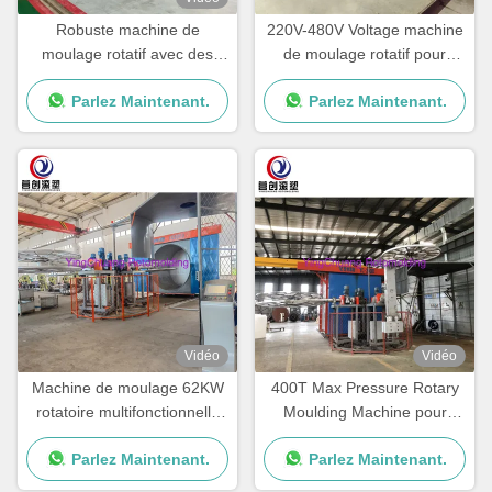
Robuste machine de
220V-480V Voltage machine
moulage rotatif avec des
de moulage rotatif pour
composants de qualité pour
l'excellence de l'emballage
Parlez Maintenant.
Parlez Maintenant.
produire boîte de
en plastique
refroidissement
Vidéo
Vidéo
Machine de moulage 62KW
400T Max Pressure Rotary
rotatoire multifonctionnelle
Moulding Machine pour
pour la garantie de 1 an
l'épaisseur de moule de 0-
Parlez Maintenant.
Parlez Maintenant.
50mm