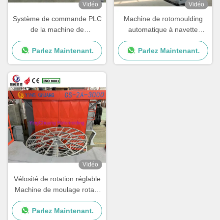
Vidéo
Vidéo
Système de commande PLC
Machine de rotomoulding
de la machine de
automatique à navette
rotomoulding automatique
contrôlée par PLC avec
Parlez Maintenant.
Parlez Maintenant.
de l'usine de fabrication avec
vitesse de rotation réglable
un temps de cycle de 15 à
30 min
Vidéo
Vélosité de rotation réglable
Machine de moulage rotatif
Équipement de moulage
Parlez Maintenant.
rotatif Production rapide