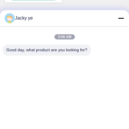
Jacky ye
Contactez rapidement
3:56 AM
Adresse
No.30 Chuangye West Road, ville de Chunjiang, district de
Good day, what product are you looking for?
Xinbei, ville de Changzhou, province du Jiangsu, Chine
Téléphone
86--15967190727-7:30
E-mail
rotomould@czyingchuang.com
Politique en matière de protection de la vie privée
|
Plan du site
|