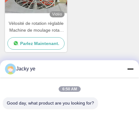
Vidéo
Vélosité de rotation réglable
Machine de moulage rotatif
Équipement de moulage
Parlez Maintenant.
rotatif Production rapide
Jacky ye
Contactez rapidement
6:50 AM
Adresse
No.30 Chuangye West Road, ville de Chunjiang, district de
Good day, what product are you looking for?
Xinbei, ville de Changzhou, province du Jiangsu, Chine
Téléphone
86--15967190727-7:30