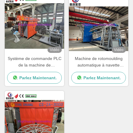
Vidéo
Vidéo
Système de commande PLC
Machine de rotomoulding
de la machine de
automatique à navette
rotomoulding automatique
contrôlée par PLC avec
Parlez Maintenant.
Parlez Maintenant.
de l'usine de fabrication avec
vitesse de rotation réglable
un temps de cycle de 15 à
30 min