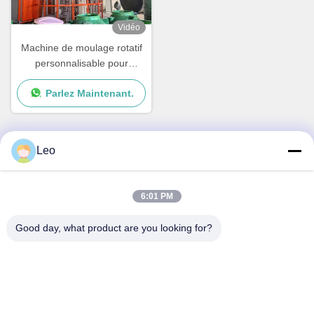
Vidéo
Machine de moulage rotatif
personnalisable pour
produits en plastique creux
Parlez Maintenant.
Leo
Contactez rapidement
6:01 PM
Adresse
No.30 Chuangye West Road, ville de Chunjiang, district de
Good day, what product are you looking for?
Xinbei, ville de Changzhou, province du Jiangsu, Chine
Téléphone
86--15967190727-7:30
E-mail