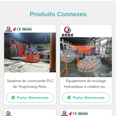
Produits Connexes
Système de commande PLC
Équipement de moulage
de Yingchuang Roto,
hydraulique à rotation pour
machine électrique de
usine de fabrication
Parlez Maintenant.
Parlez Maintenant.
fabrication de réservoirs
d'eau de chauffage, machine
de rotomolding de carrousel