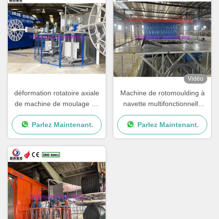
Vidéo
déformation rotatoire axiale
Machine de rotomoulding à
de machine de moulage du
navette multifonctionnelle
Bi 20000L anti pour la chaise
pour une production
Parlez Maintenant.
Parlez Maintenant.
en plastique
économe en énergie