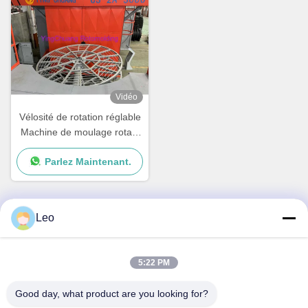
Vidéo
Vélosité de rotation réglable
Machine de moulage rotatif
Équipement de moulage
Parlez Maintenant.
rotatif Production rapide
Leo
Contactez rapidement
5:22 PM
Adresse
No.30 Chuangye West Road, ville de Chunjiang, district de
Good day, what product are you looking for?
Xinbei, ville de Changzhou, province du Jiangsu, Chine