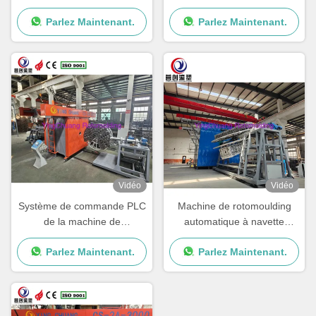
pour une production
avec vitesse de rotation et
Parlez Maintenant.
Parlez Maintenant.
régulière et constante
performances réglables
Vidéo
Vidéo
Système de commande PLC
Machine de rotomoulding
de la machine de
automatique à navette
rotomoulding automatique
contrôlée par PLC avec
Parlez Maintenant.
Parlez Maintenant.
de l'usine de fabrication avec
vitesse de rotation réglable
un temps de cycle de 15 à
30 min